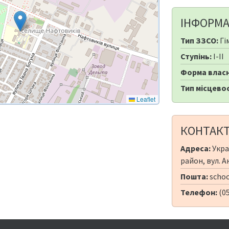
ІНФОРМА
Тип ЗЗСО:
Гі
Ступінь:
I-II
Форма власн
Тип місцевос
Leaflet
КОНТАК
Адреса:
Укра
район, вул. 
Пошта:
schoo
Телефон:
(0