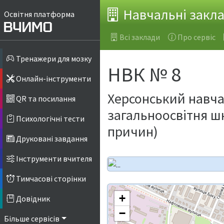
Навчальні закл
Освітня платформа
Всі заклади
Про сервіс
Тренажери для мозку
НВК № 8
Онлайн-інструменти
Херсонський навч
QR та посилання
загальноосвітня шк
Психологічні тести
причин)
Друковані завдання
Інструменти вчителя
Тимчасові сторінки
+
Довідник
−
Більше сервісів