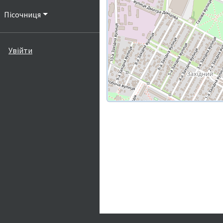
Пісочниця
Увійти