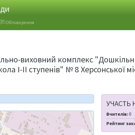
ади
Обговорення
ально-виховний комплекс "Дошкільн
ола І-ІІ ступенів" № 8 Херсонської м
УЧАСТЬ 
Вчителів:
0
Рейтинг зак