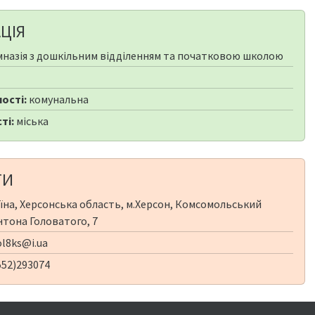
ЦІЯ
мназія з дошкільним відділенням та початковою школою
ості:
комунальна
ті:
міська
ТИ
їна, Херсонська область, м.Херсон, Комсомольський
Антона Головатого, 7
l8ks@i.ua
552)293074