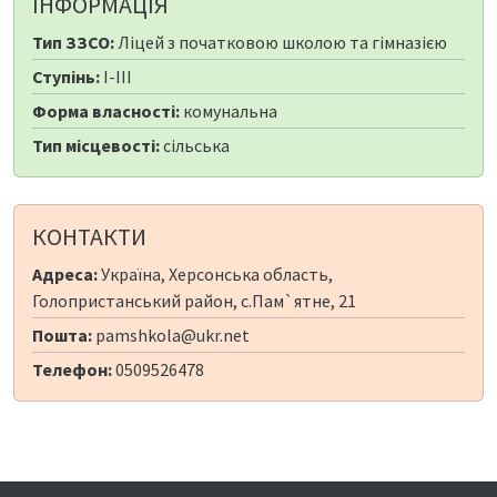
ІНФОРМАЦІЯ
Тип ЗЗСО:
Ліцей з початковою школою та гімназією
Ступінь:
I-III
Форма власності:
комунальна
Тип місцевості:
сільська
КОНТАКТИ
Адреса:
Україна, Херсонська область,
Голопристанський район, с.Пам`ятне, 21
Пошта:
pamshkola@ukr.net
Телефон:
0509526478