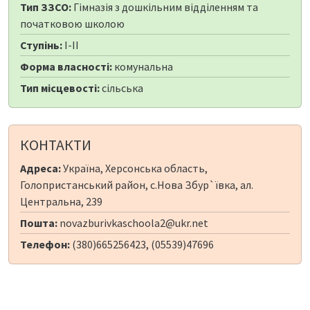
Тип ЗЗСО:
Гімназія з дошкільним відділенням та
початковою школою
Ступінь:
I-II
Форма власності:
комунальна
Тип місцевості:
сільська
КОНТАКТИ
Адреса:
Україна, Херсонська область,
Голопристанський район, с.Нова Збур`ївка, ал.
Центральна, 239
Пошта:
novazburivkaschoola2@ukr.net
Телефон:
(380)665256423, (05539)47696