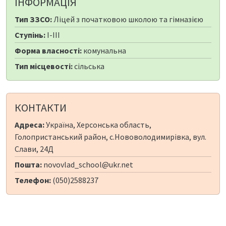
ІНФОРМАЦІЯ
Тип ЗЗСО:
Ліцей з початковою школою та гімназією
Ступінь:
I-III
Форма власності:
комунальна
Тип місцевості:
сільська
КОНТАКТИ
Адреса:
Україна, Херсонська область,
Голопристанський район, с.Нововолодимирівка, вул.
Слави, 24Д
Пошта:
novovlad_school@ukr.net
Телефон:
(050)2588237