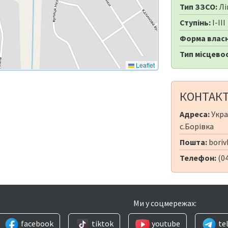
Тип ЗЗСО:
Лі
Ступінь:
I-III
Форма власн
Тип місцевос
Leaflet
КОНТАК
Адреса:
Укра
с.Борівка
Пошта:
boriv
Телефон:
(04
Ми у соцмережах:
facebook
tiktok
youtube
te