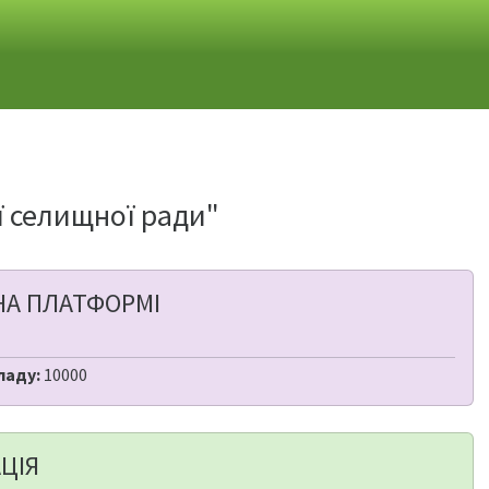
ї селищної ради"
НА ПЛАТФОРМІ
ладу:
10000
ЦІЯ