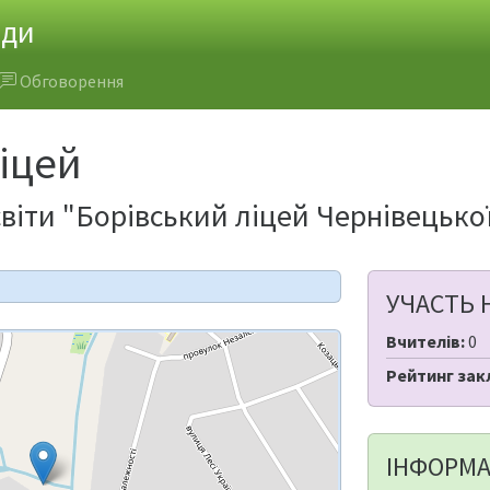
ади
Обговорення
іцей
віти "Борівський ліцей Чернівецько
УЧАСТЬ 
Вчителів:
0
Рейтинг зак
ІНФОРМА