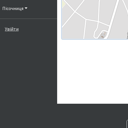
Пісочниця
Увійти