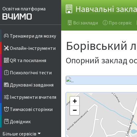
Навчальні закл
Освітня платформа
Всі заклади
Про сервіс
Тренажери для мозку
Борівський л
Онлайн-інструменти
Опорний заклад ос
QR та посилання
Психологічні тести
Друковані завдання
Інструменти вчителя
+
Тимчасові сторінки
−
Довідник
Більше сервісів