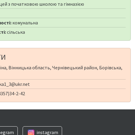
цей з початковою школою та гімназією
ості:
комунальна
ті:
сільська
ТИ
їна, Вінницька область, Чернівецький район, Борівська,
ka1_3@ukr.net
357)34-2-42
legram
instagram