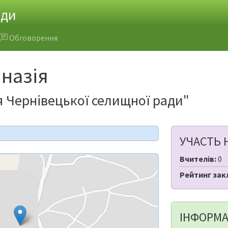
ади
Обговорення
мназія
я Чернівецької селищної ради"
УЧАСТЬ 
Вчителів:
0
Рейтинг зак
ІНФОРМА