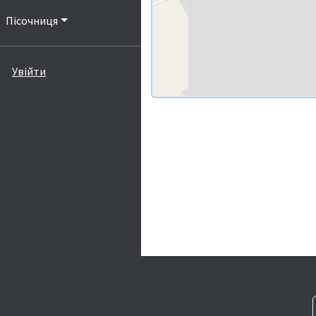
Пісочниця
Увійти