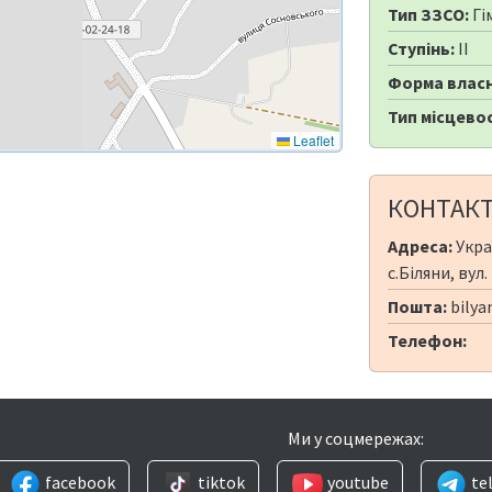
Тип ЗЗСО:
Гі
Ступінь:
II
Форма власн
Тип місцевос
Leaflet
КОНТАК
Адреса:
Укра
с.Біляни, вул
Пошта:
bilya
Телефон:
Ми у соцмережах:
facebook
tiktok
youtube
te