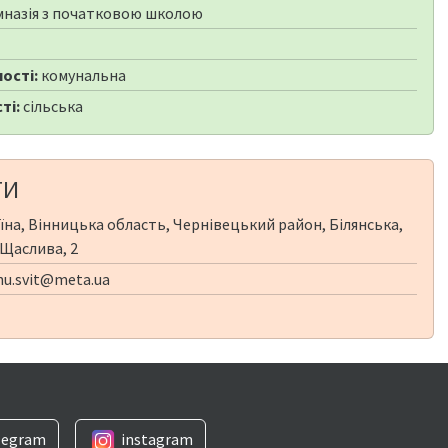
мназія з початковою школою
ості:
комунальна
ті:
сільська
ТИ
їна, Вінницька область, Чернівецький район, Білянська,
. Щаслива, 2
nu.svit@meta.ua
legram
instagram