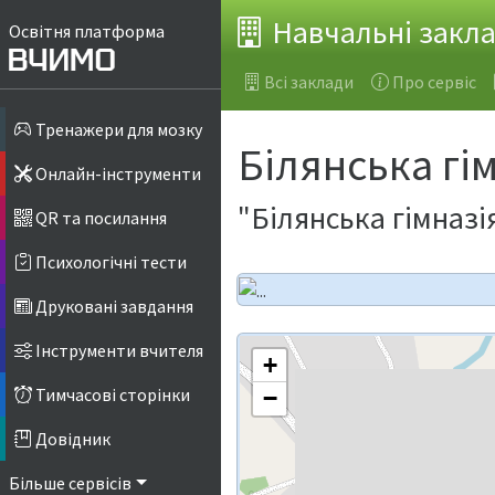
Навчальні закл
Освітня платформа
Всі заклади
Про сервіс
Тренажери для мозку
Білянська гі
Онлайн-інструменти
"Білянська гімназі
QR та посилання
Психологічні тести
Друковані завдання
Інструменти вчителя
+
Тимчасові сторінки
−
Довідник
Більше сервісів