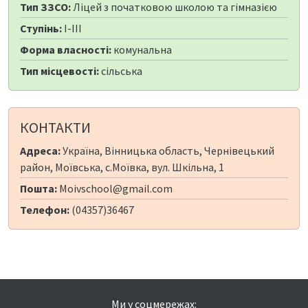
Тип ЗЗСО:
Ліцей з початковою школою та гімназією
Ступінь:
I-III
Форма власності:
комунальна
Тип місцевості:
сільська
КОНТАКТИ
Адреса:
Україна, Вінницька область, Чернівецький
район, Моївська, с.Моївка, вул. Шкільна, 1
Пошта:
Moivschool@gmail.com
Телефон:
(04357)36467
Ми у соцмережах: