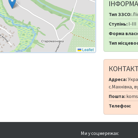
ІНФОРМА
Тип ЗЗСО:
Лі
Ступінь:
I-III
Форма власн
Тип місцевос
Leaflet
КОНТАК
Адреса:
Укра
с.Махнівка, в
Пошта:
koms
Телефон:
Ми у соцмережах: