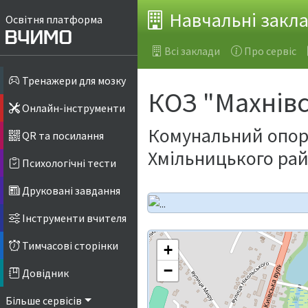
Навчальні закл
Освітня платформа
Всі заклади
Про сервіс
Тренажери для мозку
КОЗ "Махнівс
Онлайн-інструменти
Комунальний опорн
QR та посилання
Хмільницького рай
Психологічні тести
Друковані завдання
Інструменти вчителя
Тимчасові сторінки
+
−
Довідник
Більше сервісів