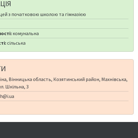
ЦІЯ
цей з початковою школою та гімназією
ості:
комунальна
ті:
сільська
ТИ
їна, Вінницька область, Козятинський район, Махнівська,
ул. Шкільна, 3
h@i.ua