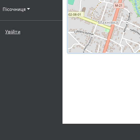
Пісочниця
Увійти