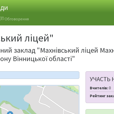
ади
Обговорення
ький ліцей"
ий заклад "Махнівський ліцей Махні
ону Вінницької області"
УЧАСТЬ 
Вчителів:
0
Рейтинг зак