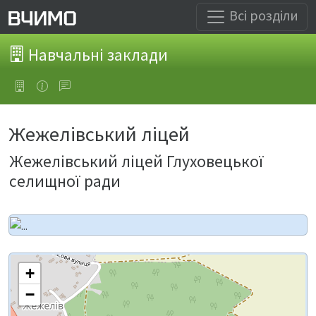
Всі розділи
Навчальні заклади
Жежелівський ліцей
Жежелівський ліцей Глуховецької
селищної ради
+
−