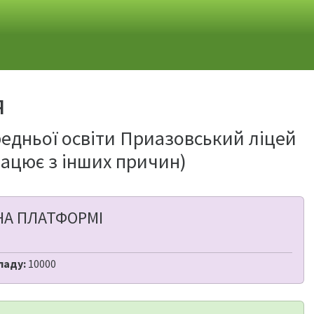
я
редньої освіти Приазовський ліцей
рацює з інших причин)
НА ПЛАТФОРМІ
ладу:
10000