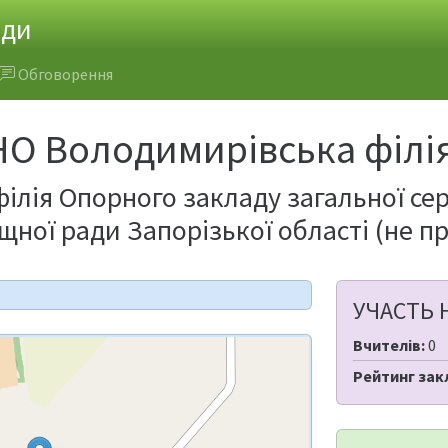
ади
Обговорення
 Володимирівська філі
ілія Опорного закладу загальної се
щної ради Запорізької області (не п
УЧАСТЬ 
Вчителів:
0
Рейтинг зак