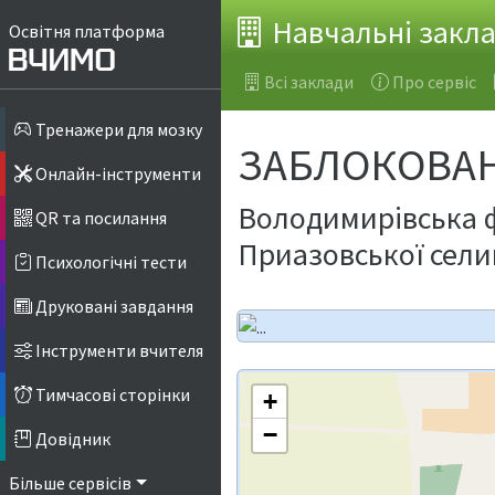
Навчальні закл
Освітня платформа
Всі заклади
Про сервіс
Тренажери для мозку
ЗАБЛОКОВАНО
Онлайн-інструменти
Володимирівська ф
QR та посилання
Приазовської сели
Психологічні тести
Друковані завдання
Інструменти вчителя
Тимчасові сторінки
+
−
Довідник
Більше сервісів