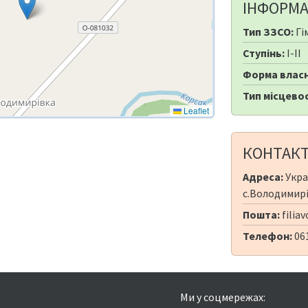
ІНФОРМА
Тип ЗЗСО:
Гі
Ступінь:
I-II
Форма власн
Тип місцевос
Leaflet
КОНТАК
Адреса:
Укра
с.Володимирі
Пошта:
filia
Телефон:
06
Ми у соцмережах: