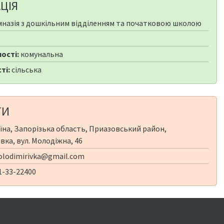
ЦІЯ
мназія з дошкільним відділенням та початковою школою
ості:
комунальна
ті:
сільська
ТИ
їна, Запорізька область, Приазовський район,
вка, вул. Молодіжна, 46
volodimirivka@gmail.com
1-33-22400