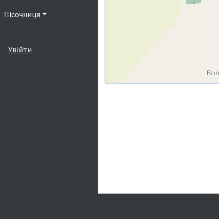
Пісочниця
Увійти