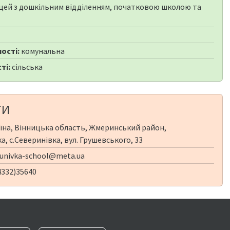
цей з дошкільним відділенням, початковою школою та
ості:
комунальна
ті:
сільська
ТИ
їна, Вінницька область, Жмеринський район,
а, с.Северинівка, вул. Грушевського, 33
univka-school@meta.ua
4332)35640