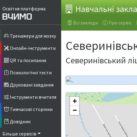
Навчальні закл
Освітня платформа
Всі заклади
Про сервіс
Тренажери для мозку
Северинівсь
Онлайн-інструменти
Северинівський ліц
QR та посилання
Психологічні тести
Друковані завдання
Інструменти вчителя
+
Тимчасові сторінки
−
Довідник
Більше сервісів