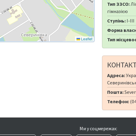
Тип ЗЗСО:
Лі
гімназією
Ступінь:
I-III
Форма власн
Leaflet
Тип місцевос
КОНТАК
Адреса:
Укра
Северинівськ
Пошта:
Sever
Телефон:
(0
Ми у соцмережах: