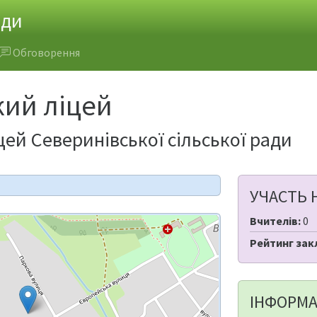
ади
Обговорення
кий ліцей
ей Северинівської сільської ради
УЧАСТЬ 
Вчителів:
0
Рейтинг зак
ІНФОРМА