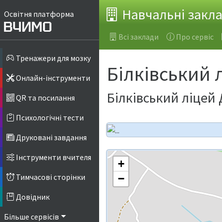
Навчальні закл
Освітня платформа
Всі заклади
Про сервіс
Тренажери для мозку
Білківський 
Онлайн-інструменти
Білківський ліцей
QR та посилання
Психологічні тести
Друковані завдання
Інструменти вчителя
+
Тимчасові сторінки
−
Довідник
Більше сервісів