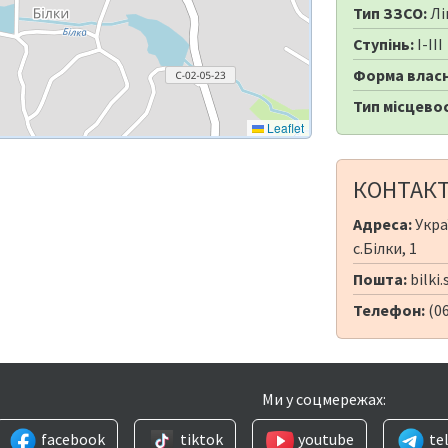
Тип ЗЗСО:
Лі
Ступінь:
I-III
Форма власн
Тип місцевос
Leaflet
КОНТАК
Адреса:
Укра
с.Білки, 1
Пошта:
bilki
Телефон:
(06
Ми у соцмережах:
facebook
tiktok
youtube
te