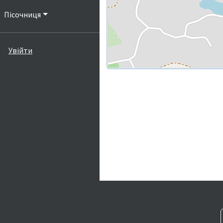
Пісочниця
Увійти