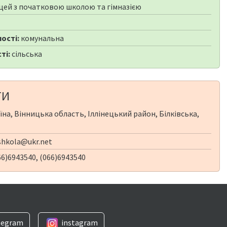
цей з початковою школою та гімназією
ості:
комунальна
ті:
сільська
ТИ
їна, Вінницька область, Іллінецький район, Білківська,
.shkola@ukr.net
6)6943540, (066)6943540
legram
instagram