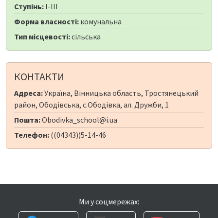
Ступінь:
I-III
Форма власності:
комунальна
Тип місцевості:
сільська
КОНТАКТИ
Адреса:
Україна, Вінницька область, Тростянецький
район, Ободівська, с.Ободівка, ал. Дружби, 1
Пошта:
Obodivka_school@i.ua
Телефон:
((04343))5-14-46
Ми у соцмережах: