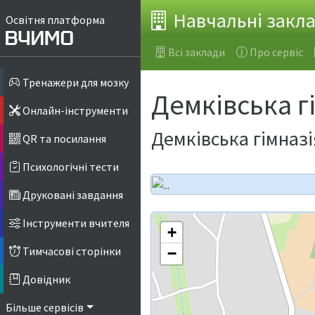
Навчальні закл
Освітня платформа
Всі заклади
Про сервіс
Тренажери для мозку
Демківська г
Онлайн-інструменти
Демківська гімназі
QR та посилання
Психологічні тести
Друковані завдання
Інструменти вчителя
+
Тимчасові сторінки
−
Довідник
Більше сервісів