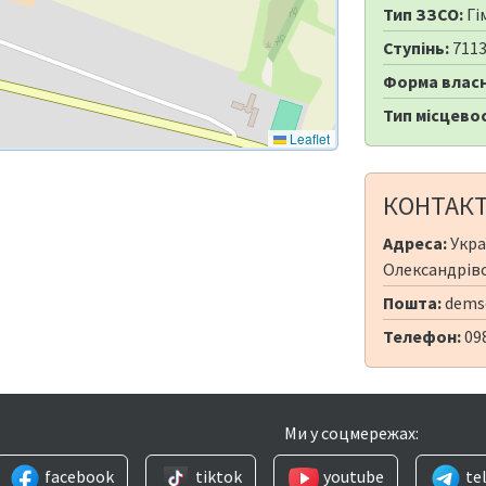
Тип ЗЗСО:
Гі
Ступінь:
711
Форма власн
Тип місцевос
Leaflet
КОНТАК
Адреса:
Укра
Олександрівсь
Пошта:
demsc
Телефон:
09
Ми у соцмережах:
facebook
tiktok
youtube
te