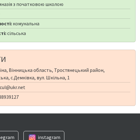
мназія з початковою школою
3
ості:
комунальна
ті:
сільська
ТИ
їна, Вінницька область, Тростянецький район,
ка, с.Демківка, вул. Шкільна, 1
ul@ukr.net
88939127
legram
instagram