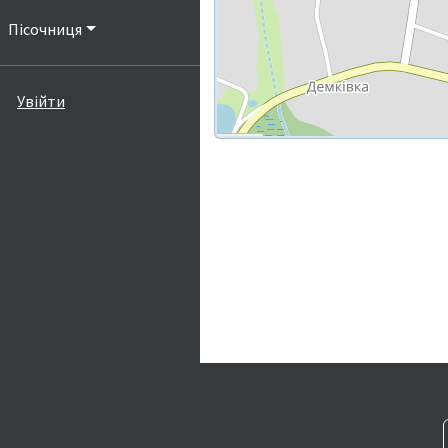
Пісочниця
Увійти