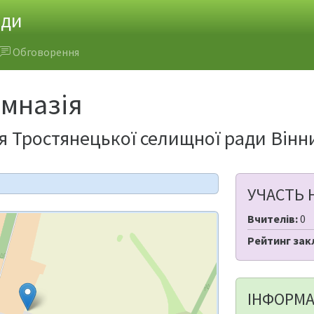
ади
Обговорення
імназія
я Тростянецької селищної ради Вінн
УЧАСТЬ 
Вчителів:
0
Рейтинг зак
ІНФОРМА