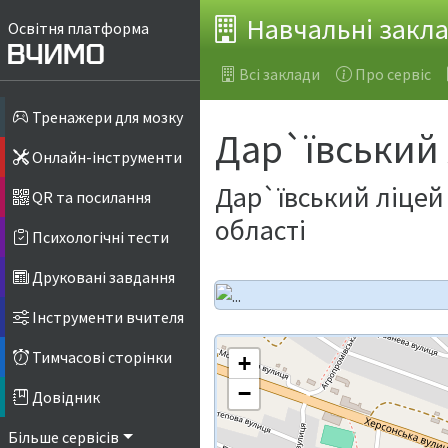
Навчальні закл
Освітня платформа
Всі заклади
Про сервіс
Тренажери для мозку
Дар`ївський 
Онлайн-інструменти
Дар`ївський ліцей 
QR та посилання
області
Психологічні тести
Друковані завдання
Інструменти вчителя
Тимчасові сторінки
+
−
Довідник
Більше сервісів