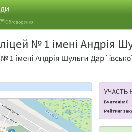
ади
Обговорення
ліцей № 1 імені Андрія Ш
№ 1 імені Андрія Шульги Дар`ївської
УЧАСТЬ 
Вчителів:
0
Рейтинг зак