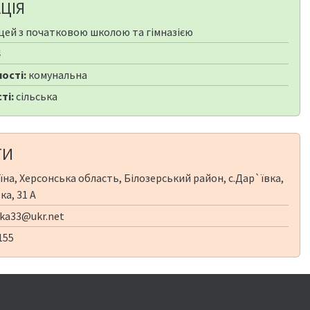
ЦІЯ
цей з початковою школою та гімназією
4
ості:
комунальна
ті:
сільська
ТИ
їна, Херсонська область, Білозерський район, с.Дар`ївка,
ка, 31 А
vka33@ukr.net
155