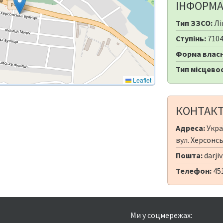
ІНФОРМА
Тип ЗЗСО:
Лі
Ступінь:
710
Форма власн
Тип місцевос
Leaflet
КОНТАК
Адреса:
Укра
вул. Херсонсь
Пошта:
darji
Телефон:
45
Ми у соцмережах: