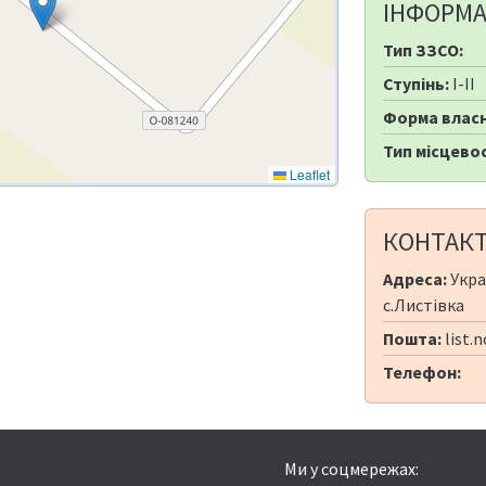
ІНФОРМА
Тип ЗЗСО:
Ступінь:
I-II
Форма власн
Тип місцевос
Leaflet
КОНТАК
Адреса:
Укра
с.Листівка
Пошта:
list.
Телефон:
Ми у соцмережах: