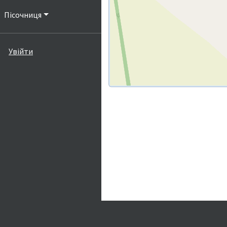
Пісочниця
Увійти