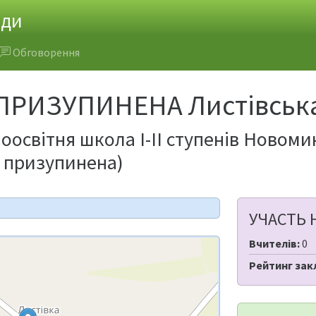
ади
Обговорення
 ПРИЗУПИНЕНА Листівськ
оосвітня школа І-ІІ ступенів Новоми
ь призупинена)
УЧАСТЬ 
Вчителів:
0
Рейтинг зак