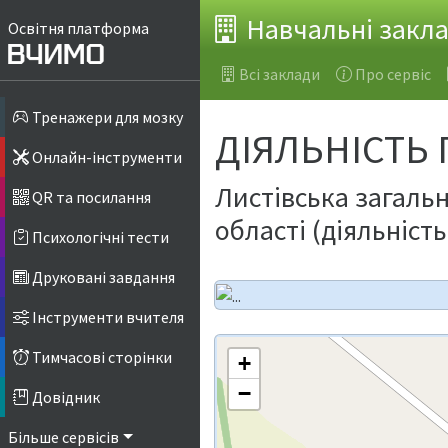
Навчальні закл
Освітня платформа
Всі заклади
Про сервіс
Тренажери для мозку
ДІЯЛЬНІСТЬ
Онлайн-інструменти
Листівська загальн
QR та посилання
області (діяльніст
Психологічні тести
Друковані завдання
Інструменти вчителя
Тимчасові сторінки
+
−
Довідник
Більше сервісів