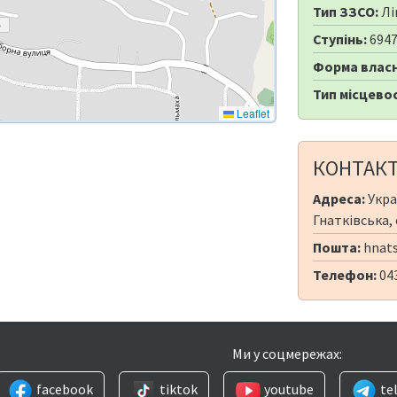
Тип ЗЗСО:
Лі
Ступінь:
694
Форма власн
Тип місцевос
Leaflet
КОНТАК
Адреса:
Укра
Гнатківська, 
Пошта:
hnats
Телефон:
043
Ми у соцмережах:
facebook
tiktok
youtube
te