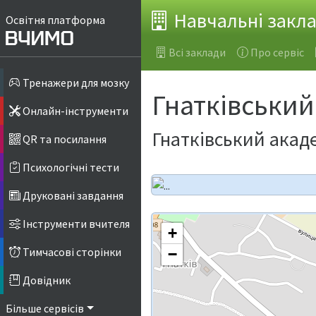
Навчальні закл
Освітня платформа
Всі заклади
Про сервіс
Тренажери для мозку
Гнатківський
Онлайн-інструменти
Гнатківський акад
QR та посилання
Психологічні тести
Друковані завдання
Інструменти вчителя
+
Тимчасові сторінки
−
Довідник
Більше сервісів