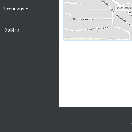
Пісочниця
Увійти