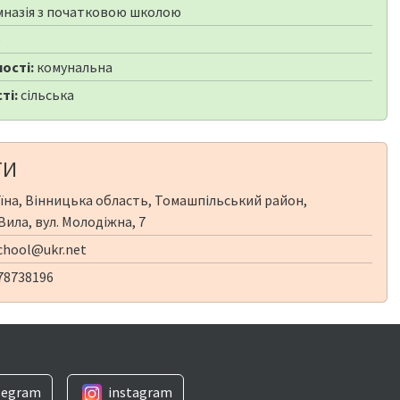
мназія з початковою школою
6
ості:
комунальна
ті:
сільська
ТИ
їна, Вінницька область, Томашпільський район,
Вила, вул. Молодіжна, 7
school@ukr.net
78738196
legram
instagram