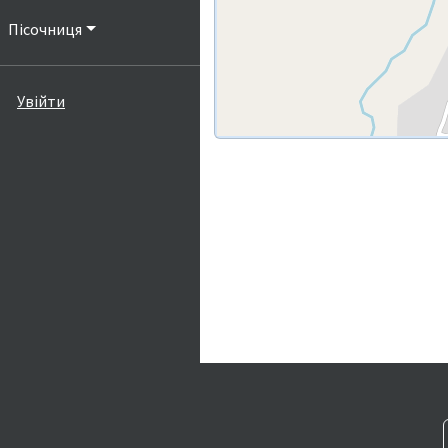
Пісочниця
Увійти