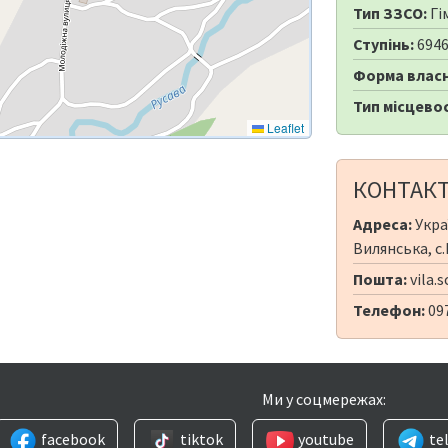
Тип ЗЗСО:
Гі
Ступінь:
694
Форма власн
Тип місцевос
Leaflet
КОНТАК
Адреса:
Укра
Вилянська, с.
Пошта:
vila.
Телефон:
09
Ми у соцмережах:
facebook
tiktok
youtube
te