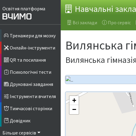
Навчальні закл
Освітня платформа
Всі заклади
Про сервіс
Тренажери для мозку
Вилянська гі
Онлайн-інструменти
Вилянська гімназі
QR та посилання
Психологічні тести
Друковані завдання
Інструменти вчителя
+
Тимчасові сторінки
−
Довідник
Більше сервісів