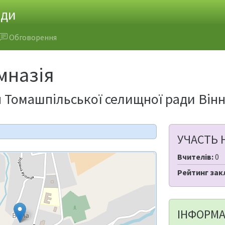
ади
Обговорення
мназія
я Томашпільської селищної ради Вінн
УЧАСТЬ 
Вчителів:
0
Рейтинг зак
ІНФОРМА