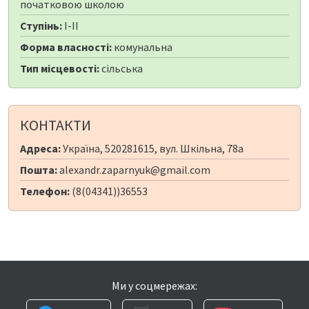
початковою школою
Ступінь:
I-II
Форма власності:
комунальна
Тип місцевості:
сільська
КОНТАКТИ
Адреса:
Україна, 520281615, вул. Шкільна, 78а
Пошта:
alexandr.zaparnyuk@gmail.com
Телефон:
(8(04341))36553
Ми у соцмережах: