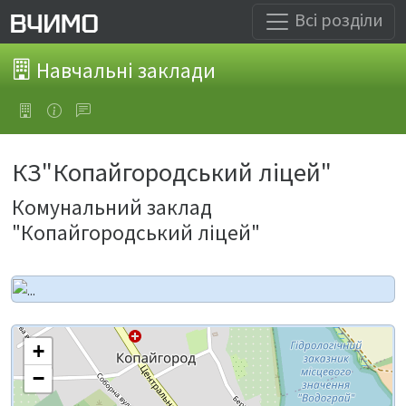
Всі розділи
Навчальні заклади
КЗ"Копайгородський ліцей"
Комунальний заклад
"Копайгородський ліцей"
+
−