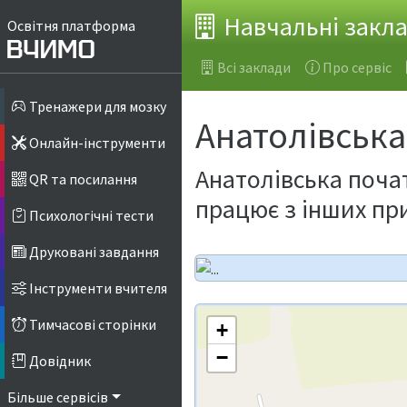
Навчальні закл
Освітня платформа
Всі заклади
Про сервіс
Тренажери для мозку
Анатолівська
Онлайн-інструменти
Анатолівська поча
QR та посилання
працює з інших пр
Психологічні тести
Друковані завдання
Інструменти вчителя
Тимчасові сторінки
+
−
Довідник
Більше сервісів