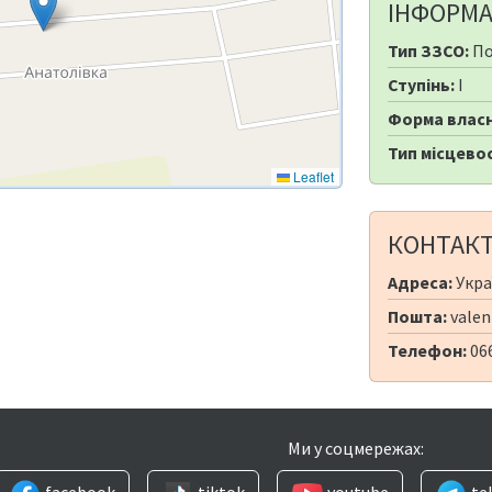
ІНФОРМА
Тип ЗЗСО:
По
Ступінь:
I
Форма власн
Тип місцевос
Leaflet
КОНТАК
Адреса:
Украї
Пошта:
valen
Телефон:
06
Ми у соцмережах:
facebook
tiktok
youtube
te