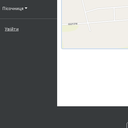
Пісочниця
Увійти