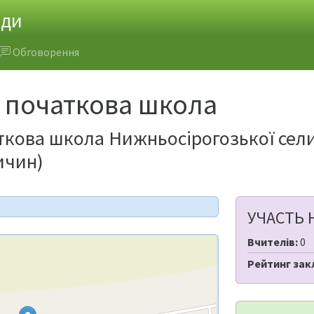
ади
Обговорення
 початкова школа
ткова школа Нижньосірогозької сели
ичин)
УЧАСТЬ 
Вчителів:
0
Рейтинг зак