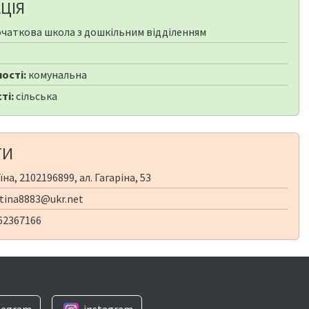
ЦІЯ
чаткова школа з дошкільним відділенням
ості:
комунальна
ті:
сільська
ТИ
на, 2102196899, ал. Гагаріна, 53
tina8883@ukr.net
62367166
legram
instagram