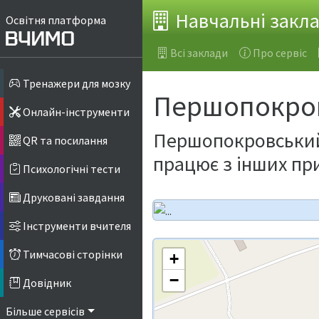
Навчальні закл
Освітня платформа
Всі заклади
Про сервіс
Тренажери для мозку
Першопокров
Онлайн-інструменти
Першопокровський 
QR та посилання
працює з інших пр
Психологічні тести
Друковані завдання
Інструменти вчителя
Тимчасові сторінки
+
−
Довідник
Більше сервісів