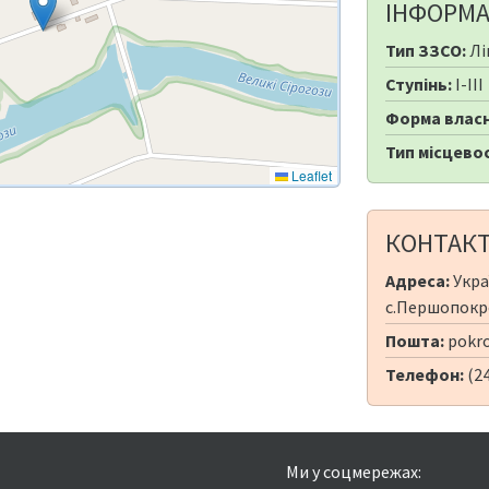
ІНФОРМА
Тип ЗЗСО:
Лі
Ступінь:
I-III
Форма власн
Тип місцевос
Leaflet
КОНТАК
Адреса:
Укра
с.Першопокро
Пошта:
pokro
Телефон:
(24
Ми у соцмережах: