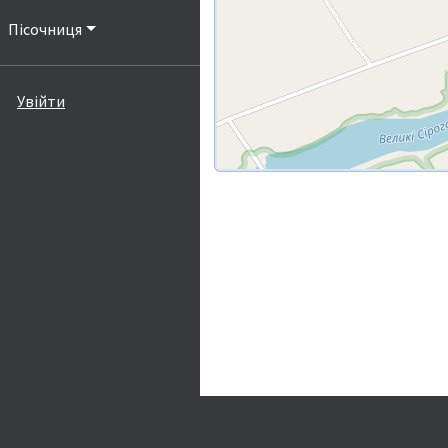
Пісочниця
Увійти