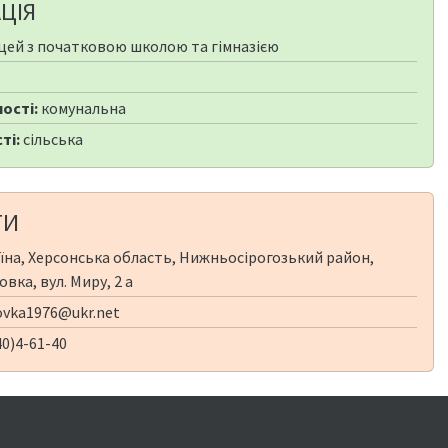
ЦІЯ
цей з початковою школою та гімназією
ості:
комунальна
ті:
сільська
ТИ
їна, Херсонська область, Нижньосірогозький район,
вка, вул. Миру, 2 а
vka1976@ukr.net
0)4-61-40