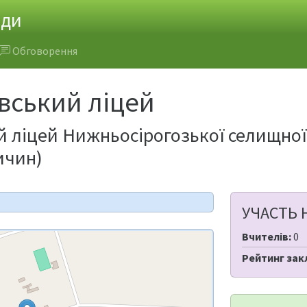
ади
Обговорення
ський ліцей
ліцей Нижньосірогозької селищної р
ичин)
УЧАСТЬ 
Вчителів:
0
Рейтинг зак