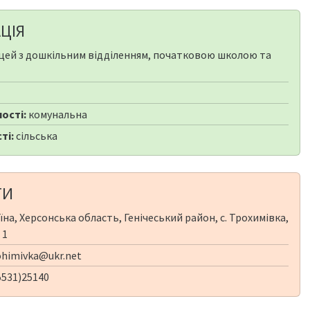
ЦІЯ
цей з дошкільним відділенням, початковою школою та
ості:
комунальна
ті:
сільська
ТИ
їна, Херсонська область, Генічеський район, с. Трохимівка,
 1
ohimivka@ukr.net
5531)25140