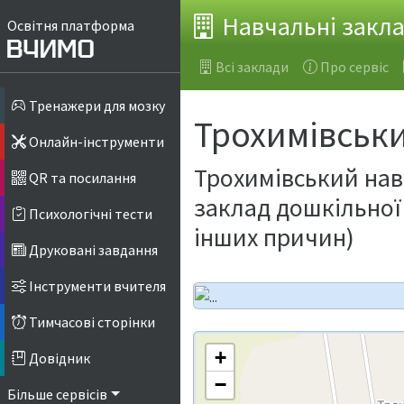
Навчальні закл
Освітня платформа
Всі заклади
Про сервіс
Тренажери для мозку
Трохимівськ
Онлайн-інструменти
Трохимівський навч
QR та посилання
заклад дошкільної 
Психологічні тести
інших причин)
Друковані завдання
Інструменти вчителя
Тимчасові сторінки
+
Довідник
−
Більше сервісів