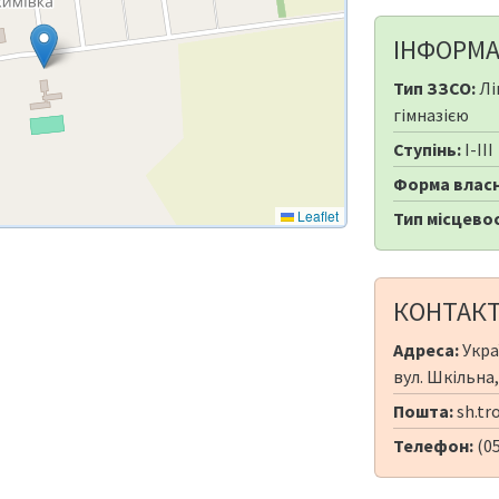
ІНФОРМА
Тип ЗЗСО:
Лі
гімназією
Ступінь:
I-III
Форма власн
Leaflet
Тип місцевос
КОНТАК
Адреса:
Укра
вул. Шкільна,
Пошта:
sh.tr
Телефон:
(0