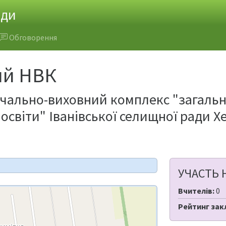
ади
Обговорення
ий НВК
ально-виховний комплекс "загальноо
освіти" Іванівської селищної ради Х
УЧАСТЬ 
Вчителів:
0
Рейтинг зак