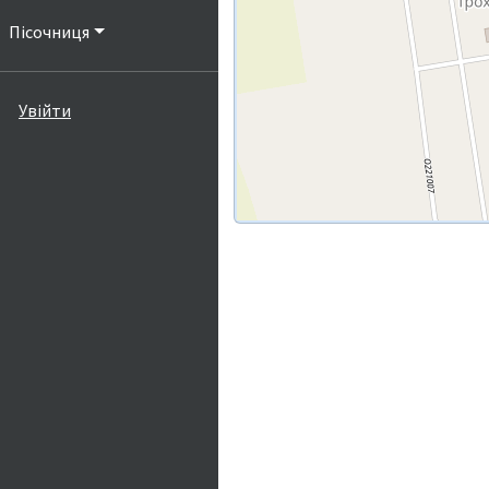
Пісочниця
Увійти