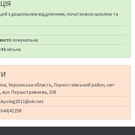
ЦІЯ
цей з дошкільним відділенням, початковою школою та
ості:
комунальна
ті:
міська
ТИ
їна, Херсонська область, Горностаївський район, смт
, вул. Першотравнева, 158
sky.oleg2011@ukr.net
5544)41258