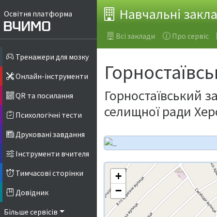
Навчальні закл
Освітня платформа
Всі заклади
Про сервіс
Тренажери для мозку
Горностаївс
Онлайн-інструменти
Горностаївський за
QR та посилання
селищної ради Херс
Психологічні тести
Друковані завдання
Інструменти вчителя
Тимчасові сторінки
+
−
Довідник
Більше сервісів