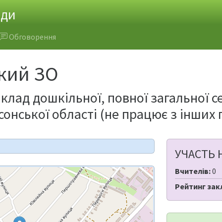
ади
Обговорення
ький ЗО
клад дошкільної, повної загальної с
онської області (не працює з інших
УЧАСТЬ 
Вчителів:
0
Рейтинг зак