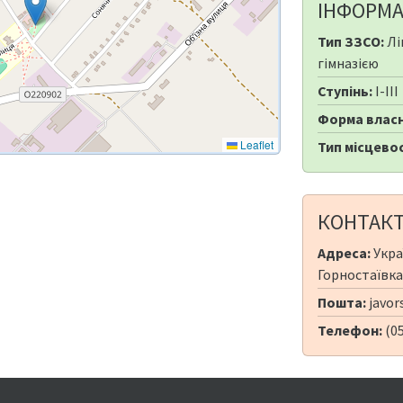
ІНФОРМА
Тип ЗЗСО:
Лі
гімназією
Ступінь:
I-III
Форма власн
Leaflet
Тип місцевос
КОНТАК
Адреса:
Укра
Горностаївка
Пошта:
javor
Телефон:
(0