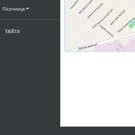
Пісочниця
Увійти