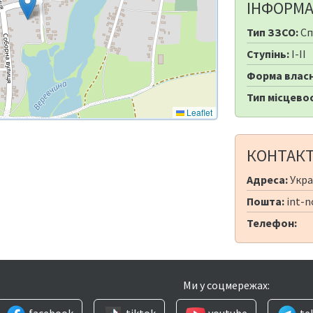
ІНФОРМА
Тип ЗЗСО:
Сп
Ступінь:
I-II
Форма власн
Тип місцевос
Leaflet
КОНТАК
Адреса:
Украї
Пошта:
int-n
Телефон:
Ми у соцмережах:
facebook
tiktok
youtube
te