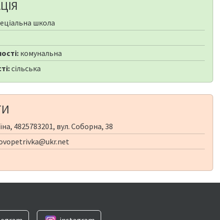
ЦІЯ
еціальна школа
ості:
комунальна
ті:
сільська
ТИ
на, 4825783201, вул. Соборна, 38
ovopetrivka@ukr.net
legram
instagram