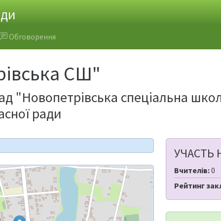
ади
Обговорення
рівська СШ"
д "Новопетрівська спеціальна школа
асної ради
УЧАСТЬ 
Вчителів:
0
Рейтинг зак