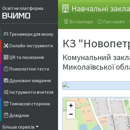
Навчальні закл
Освітня платформа
Всі заклади
Про сервіс
Тренажери для мозку
КЗ "Новопет
Онлайн-інструменти
Комунальний закла
QR та посилання
Миколаївської обл
Психологічні тести
Друковані завдання
Інструменти вчителя
Тимчасові сторінки
+
−
Довідник
Більше сервісів