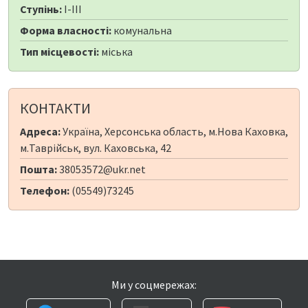
Ступінь:
I-III
Форма власності:
комунальна
Тип місцевості:
міська
КОНТАКТИ
Адреса:
Україна, Херсонська область, м.Нова Каховка,
м.Таврійськ, вул. Каховська, 42
Пошта:
38053572@ukr.net
Телефон:
(05549)73245
Ми у соцмережах: