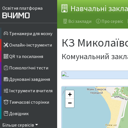
Навчальні закл
Освітня платформа
Всі заклади
Про сервіс
Тренажери для мозку
КЗ Миколаїв
Онлайн-інструменти
Комунальний закла
QR та посилання
Психологічні тести
Друковані завдання
Інструменти вчителя
+
Тимчасові сторінки
−
Довідник
Більше сервісів