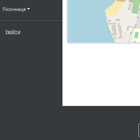
Пісочниця
Увійти