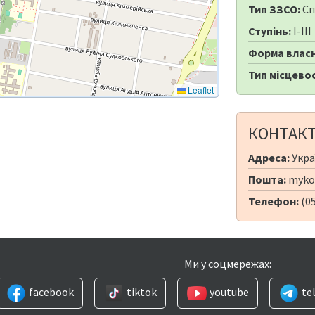
Тип ЗЗСО:
Сп
Ступінь:
I-III
Форма власн
Тип місцевос
Leaflet
КОНТАК
Адреса:
Украї
Пошта:
mykol
Телефон:
(05
Ми у соцмережах:
facebook
tiktok
youtube
te