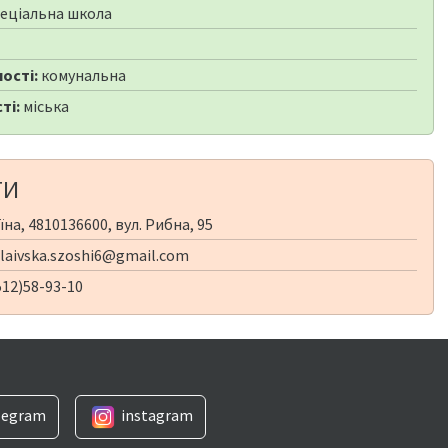
еціальна школа
ості:
комунальна
ті:
міська
ТИ
на, 4810136600, вул. Рибна, 95
aivska.szoshi6@gmail.com
12)58-93-10
legram
instagram