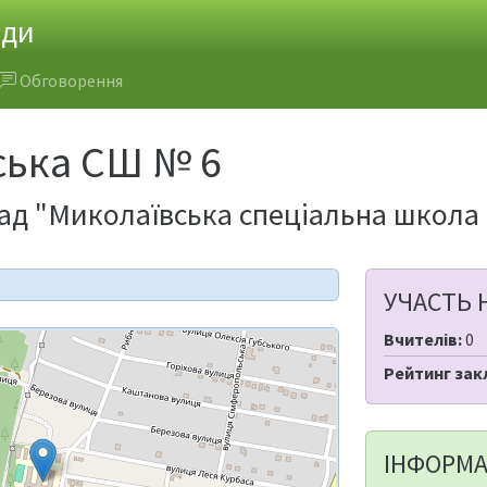
ади
Обговорення
ська CШ № 6
д "Миколаївська спеціальна школа 
УЧАСТЬ 
Вчителів:
0
Рейтинг зак
ІНФОРМА