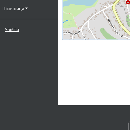
Пісочниця
Увійти