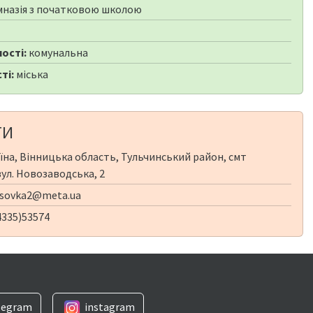
мназія з початковою школою
ості:
комунальна
ті:
міська
ТИ
їна, Вінницька область, Тульчинський район, смт
вул. Новозаводська, 2
asovka2@meta.ua
4335)53574
legram
instagram