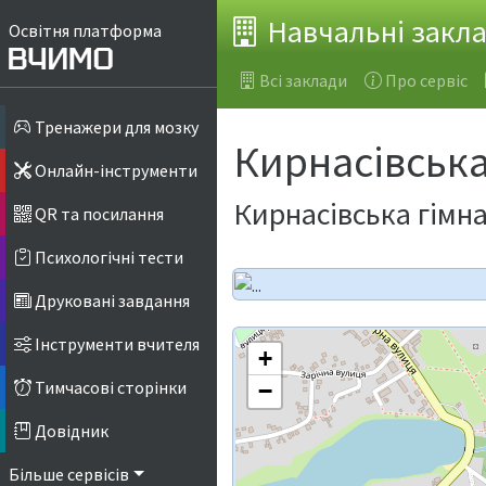
Навчальні закл
Освітня платформа
Всі заклади
Про сервіс
Тренажери для мозку
Кирнасівська
Онлайн-інструменти
Кирнасівська гімна
QR та посилання
Психологічні тести
Друковані завдання
Інструменти вчителя
+
Тимчасові сторінки
−
Довідник
Більше сервісів