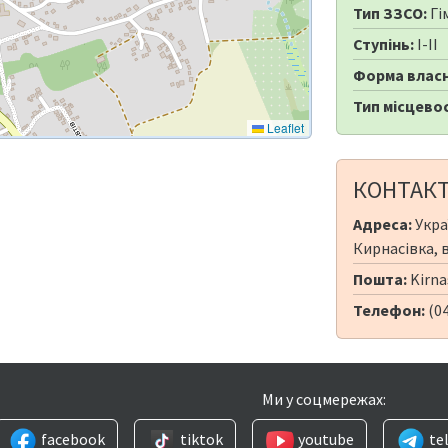
Тип ЗЗСО:
Гі
Ступінь:
I-II
Форма власн
Тип місцевос
Leaflet
КОНТАК
Адреса:
Укра
Кирнасівка, 
Пошта:
Kirn
Телефон:
(0
Ми у соцмережах:
facebook
tiktok
youtube
te