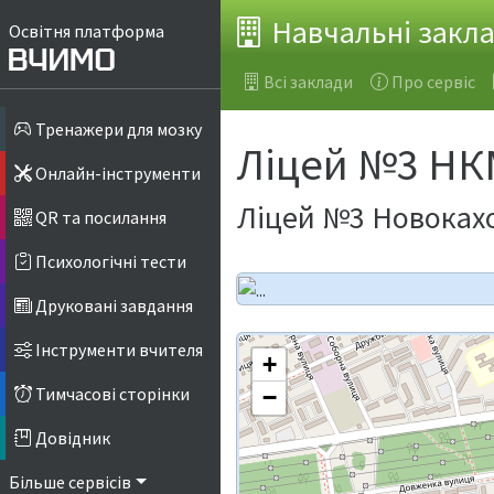
Навчальні закл
Освітня платформа
Всі заклади
Про сервіс
Тренажери для мозку
Ліцей №3 Н
Онлайн-інструменти
Ліцей №3 Новокахо
QR та посилання
Психологічні тести
Друковані завдання
Інструменти вчителя
+
Тимчасові сторінки
−
Довідник
Більше сервісів