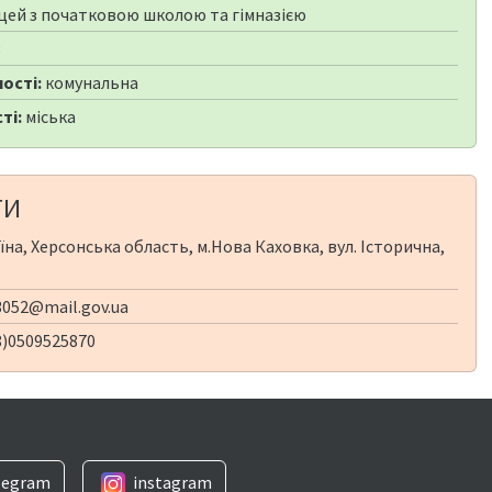
цей з початковою школою та гімназією
8
ості:
комунальна
ті:
міська
ТИ
їна, Херсонська область, м.Нова Каховка, вул. Історична,
052@mail.gov.ua
8)0509525870
legram
instagram