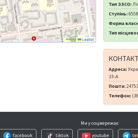
Тип ЗЗСО:
Лі
Ступінь:
655
Форма власн
Тип місцевос
Leaflet
КОНТАК
Адреса:
Укра
33-А
Пошта:
24753
Телефон:
(3
Ми у соцмережах:
facebook
tiktok
youtube
te