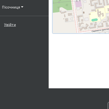
Пісочниця
Увійти