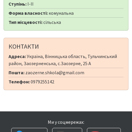
Ступінь:
I-II
Форма власності:
комунальна
Тип місцевості:
сільська
КОНТАКТИ
Адреса:
Україна, Вінницька область, Тульчинський
район, Заозерненська, с.Заозерне, 25 А
Пошта:
zaozerne.shkola@gmail.com
Телефон:
0979255142
Ми у соцмережах: