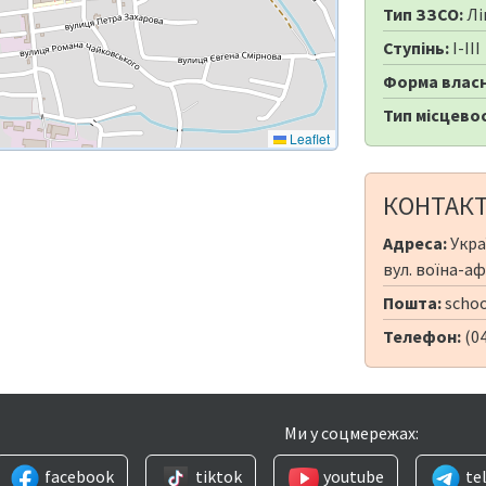
Тип ЗЗСО:
Лі
Ступінь:
I-III
Форма власн
Тип місцевос
Leaflet
КОНТАК
Адреса:
Укра
вул. воїна-а
Пошта:
schoo
Телефон:
(04
Ми у соцмережах:
facebook
tiktok
youtube
te