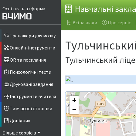
Навчальні закл
Освітня платформа
Всі заклади
Про сервіс
Тренажери для мозку
Тульчинськи
Онлайн-інструменти
Тульчинський ліце
QR та посилання
Психологічні тести
Друковані завдання
Інструменти вчителя
+
Тимчасові сторінки
−
Довідник
Більше сервісів