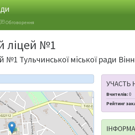
ади
Обговорення
й ліцей №1
й №1 Тульчинської міської ради Вінн
УЧАСТЬ 
Вчителів:
0
Рейтинг зак
ІНФОРМА