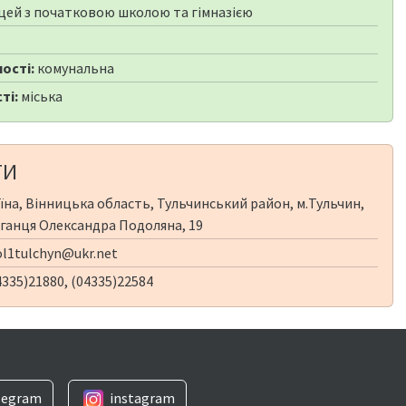
цей з початковою школою та гімназією
ості:
комунальна
ті:
міська
ТИ
їна, Вінницька область, Тульчинський район, м.Тульчин,
фганця Олександра Подоляна, 19
l1tulchyn@ukr.net
335)21880, (04335)22584
legram
instagram