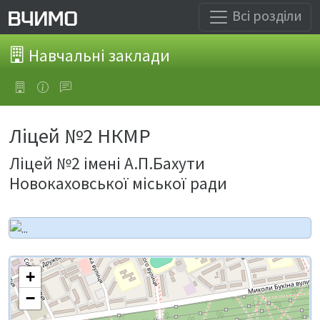
Всі розділи
Навчальні заклади
Ліцей №2 НКМР
Ліцей №2 імені А.П.Бахути
Новокаховської міської ради
+
−