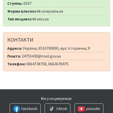
Ступінь:
6507
Форма власності:
комунальна
Тип місцевості:
міська
КОНТАКТИ
Адреса:
Україна, 6510700000, вул. Історична, 9
Пошта:
24755430@mail.gov.ua
Телефон:
0664738708, 0663678475
Ми у соцмережах:
facebook
tiktok
youtube