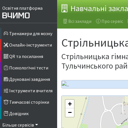
Навчальні закл
Освітня платформа
Всі заклади
Про сервіс
Тренажери для мозку
Стрільницька
Онлайн-інструменти
Стрільницька гімна
QR та посилання
Тульчинського рай
Психологічні тести
Друковані завдання
Інструменти вчителя
Тимчасові сторінки
+
−
Довідник
Більше сервісів