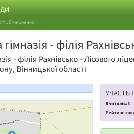
ади
Обговорення
 гімназія - філія Рахнівс
зія - філія Рахнівсько - Лісового лі
ону, Вінницької області
УЧАСТЬ 
Вчителів:
0
Рейтинг зак