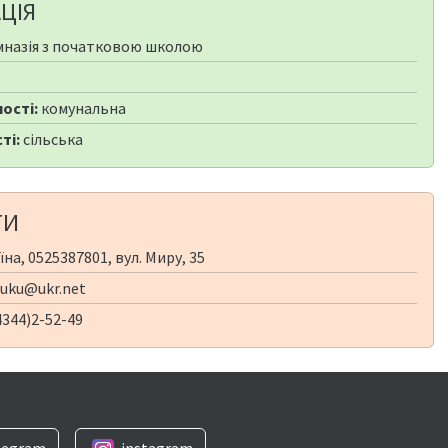
ЦІЯ
мназія з початковою школою
5
ості:
комунальна
ті:
сільська
ТИ
на, 0525387801, вул. Миру, 35
nuku@ukr.net
344)2-52-49
legram
instagram