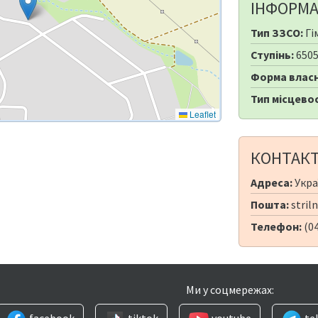
ІНФОРМА
Тип ЗЗСО:
Гі
Ступінь:
650
Форма власн
Тип місцевос
Leaflet
КОНТАК
Адреса:
Украї
Пошта:
stril
Телефон:
(04
Ми у соцмережах:
facebook
tiktok
youtube
te