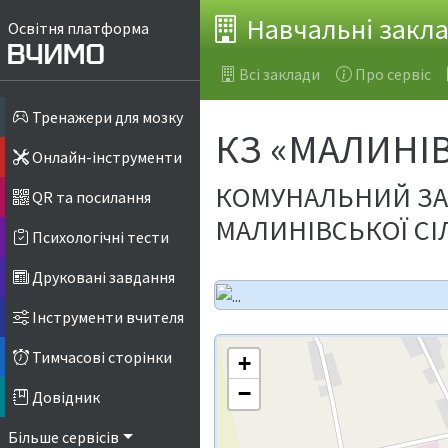
Навчальні закл
Освітня платформа
Всі заклади
Про сервіс
Тренажери для мозку
КЗ «МАЛИНІВ
Онлайн-інструменти
КОМУНАЛЬНИЙ ЗАК
QR та посилання
МАЛИНІВСЬКОЇ СІ
Психологічні тести
Друковані завдання
Інструменти вчителя
Тимчасові сторінки
+
−
Довідник
Більше сервісів