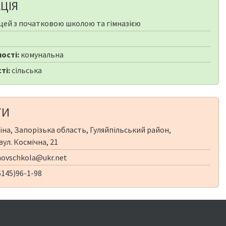
ЦІЯ
цей з початковою школою та гімназією
ості:
комунальна
ті:
сільська
ТИ
їна, Запорізька область, Гуляйпільський район,
вул. Космічна, 21
ovschkola@ukr.net
145)96-1-98