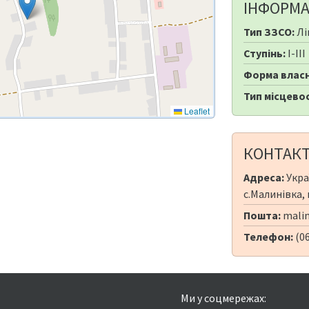
ІНФОРМА
Тип ЗЗСО:
Лі
Ступінь:
I-III
Форма власн
Тип місцевос
Leaflet
КОНТАК
Адреса:
Укра
с.Малинівка, 
Пошта:
malin
Телефон:
(06
Ми у соцмережах: