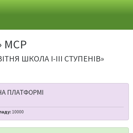
» МСР
НЯ ШКОЛА I-III СТУПЕНІВ»
НА ПЛАТФОРМІ
ладу:
10000