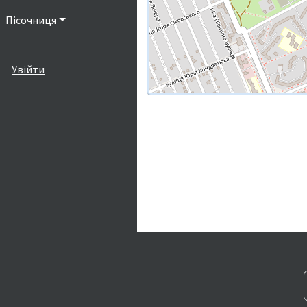
Пісочниця
Увійти