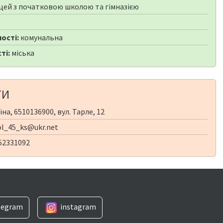
цей з початковою школою та гімназією
ості:
комунальна
ті:
міська
ТИ
на, 6510136900, вул. Тарле, 12
l_45_ks@ukr.net
52331092
legram
instagram