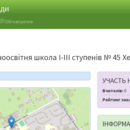
ади
Обговорення
оосвітня школа І-ІІІ ступенів № 45 Х
УЧАСТЬ 
Вчителів:
0
Рейтинг зак
ІНФОРМА