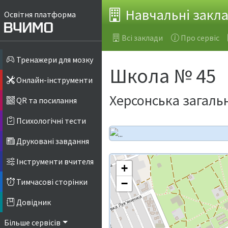
Навчальні закл
Освітня платформа
Всі заклади
Про сервіс
Тренажери для мозку
Школа № 45
Онлайн-інструменти
Херсонська загальн
QR та посилання
Психологічні тести
Друковані завдання
Інструменти вчителя
+
Тимчасові сторінки
−
Довідник
Більше сервісів