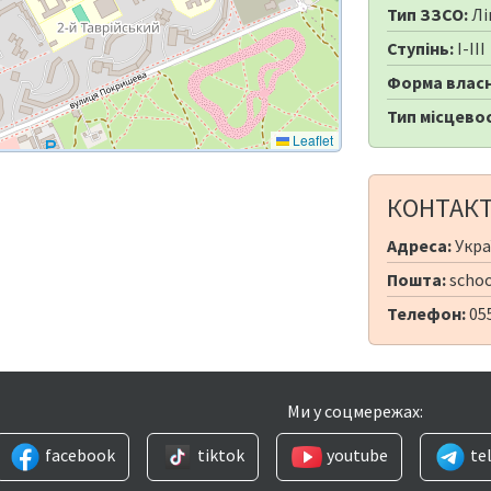
Тип ЗЗСО:
Лі
Ступінь:
I-III
Форма власн
Тип місцевос
Leaflet
КОНТАК
Адреса:
Украї
Пошта:
schoo
Телефон:
05
Ми у соцмережах:
facebook
tiktok
youtube
te