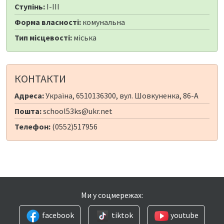
Ступінь:
I-III
Форма власності:
комунальна
Тип місцевості:
міська
КОНТАКТИ
Адреса:
Україна, 6510136300, вул. Шовкуненка, 86-А
Пошта:
school53ks@ukr.net
Телефон:
(0552)517956
Ми у соцмережах:
facebook
tiktok
youtube