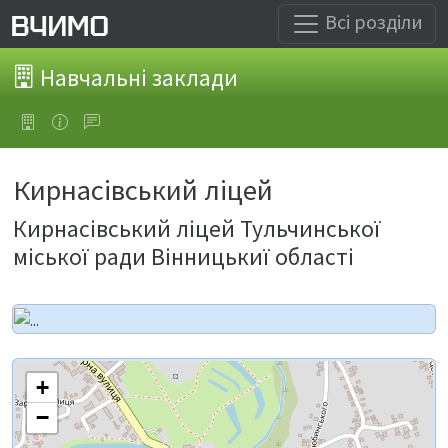
Всі розділи
Навчальні заклади
Кирнасівський ліцей
Кирнасівський ліцей Тульчинської
міської ради Вінницькиї області
+
−