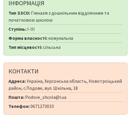
ІНФОРМАЦІЯ
Тип ЗЗСО:
Гімназія з дошкільним відділенням та
початковою школою
Ступінь:
I-III
Форма власності:
комунальна
Тип місцевості:
сільська
КОНТАКТИ
Адреса:
Україна, Херсонська область, Новотроїцький
район, с.Подове, вул. Шкільна, 18
Пошта:
Podove_shcola@i.ua
Телефон:
0671273033