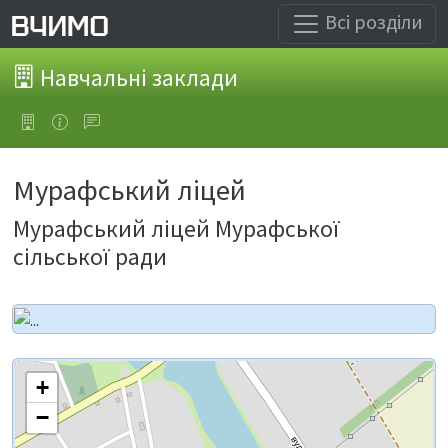
Всі розділи
Навчальні заклади
Мурафський ліцей
Мурафський ліцей Мурафської
сільської ради
+
−