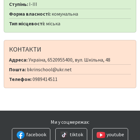
Ступінь:
I-III
Форма власності:
комунальна
Тип місцевості:
міська
КОНТАКТИ
Адреса:
Україна, 6520955400, вул. Шкільна, 48
Пошта:
bkrinschool@ukr.net
Телефон:
0989414511
Ми у соцмережах:
facebook
tiktok
youtube