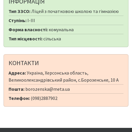
ІНФОРМАЦІЯ
Тип ЗЗСО:
Ліцей з початковою школою та гімназією
Ступінь:
I-III
Форма власності:
комунальна
Тип місцевості:
сільська
КОНТАКТИ
Адреса:
Україна, Херсонська область,
Великоолександрівський район, с.Борозенське, 10 А
Пошта:
borozenska@meta.ua
Телефон:
(098)2887902