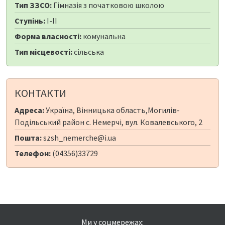
Тип ЗЗСО:
Гімназія з початковою школою
Ступінь:
I-II
Форма власності:
комунальна
Тип місцевості:
сільська
КОНТАКТИ
Адреса:
Україна, Вінницька область,Могилів-
Подільський район с. Немерчі, вул. Ковалевського, 2
Пошта:
szsh_nemerche@i.ua
Телефон:
(04356)33729
Ми у соцмережах: