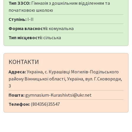
Тип ЗЗСО:
Гімназія з дошкільним відділенням та
початковою школою
Ступінь:
I-II
Форма власності:
комунальна
Тип місцевості:
сільська
КОНТАКТИ
Адреса:
Україна, с. Курашівці Могилів-Подільського
району Вінницької області, Україна, вул. Г.Сковороди,
3
Пошта:
gymnasium-Kurashivtsi@ukr.net
Телефон:
(804356)35547