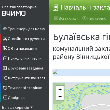
Навчальні закл
Освітня платформа
Всі заклади
Про сервіс
Тренажери для мозку
Булаївська г
Онлайн-інструменти
комунальний закла
QR та посилання
району Вінницької
Психологічні тести
Друковані завдання
Інструменти вчителя
Тимчасові сторінки
+
−
Довідник
Більше сервісів