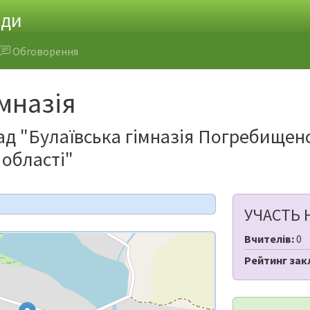
ади
Обговорення
імназія
д "Булаївська гімназія Погребищенс
 області"
УЧАСТЬ 
Вчителів:
0
Рейтинг зак