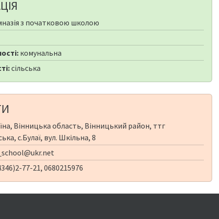
ЦІЯ
мназія з початковою школою
ості:
комунальна
ті:
сільська
ТИ
їна, Вінницька область, Вінницький район, ттг
а, с.Булаї, вул. Шкільна, 8
_school@ukr.net
346)2-77-21, 0680215976