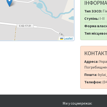
ІНФОРМА
Тип ЗЗСО:
Гі
Ступінь:
I-II
Форма власн
Тип місцевос
Leaflet
КОНТАК
Адреса:
Укра
Погребищнеськ
Пошта:
bylai
Телефон:
(04
Ми у соцмережах: