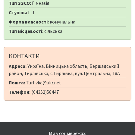
Тип ЗЗСО:
Гімназія
Ступінь:
I-II
Форма власності:
комунальна
Тип місцевості:
сільська
КОНТАКТИ
Адреса:
Україна, Вінницька область, Бершадський
район, Тирлівська, с.Тирлівка, вул. Центральна, 18А
Пошта:
Turlivka@ukr.net
Телефон:
(04352)58447
Ми у соцмережах: