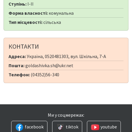
Ступінь:
I-II
Форма власності:
комунальна
Тип місцевості:
сільська
КОНТАКТИ
Адреса:
Україна, 0520481303, вул. Шкільна, 7-А
Пошта:
goldashivka.sh@ukr.net
Телефон:
(04352)56-340
Ми у соцмережах:
facebook
tiktok
youtube