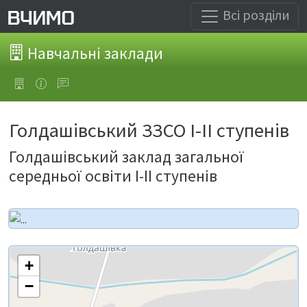
Всі розділи
Навчальні заклади
Голдашівський ЗЗСО І-ІІ ступенів
Голдашівський заклад загальної
середньої освіти І-ІІ ступенів
+
−