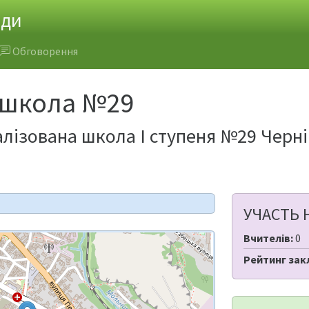
ади
Обговорення
 школа №29
лізована школа І ступеня №29 Черні
УЧАСТЬ 
Вчителів:
0
Рейтинг зак