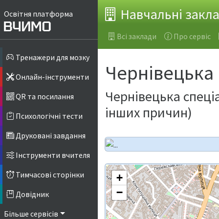
Навчальні закл
Освітня платформа
Всі заклади
Про сервіс
Тренажери для мозку
Чернівецька
Онлайн-інструменти
Чернівецька спеціа
QR та посилання
інших причин)
Психологічні тести
Друковані завдання
Інструменти вчителя
Тимчасові сторінки
+
−
Довідник
Більше сервісів