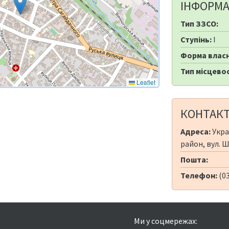
ІНФОРМА
Тип ЗЗСО:
Ступінь:
I
Форма власн
Тип місцевос
Leaflet
КОНТАК
Адреса:
Укра
район, вул. 
Пошта:
Телефон:
(03
Ми у соцмережах: