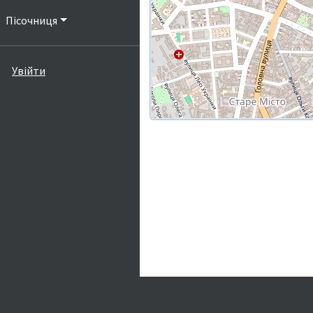
Пісочниця
Увійти