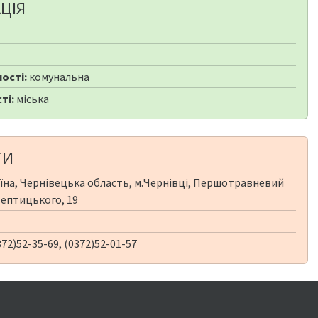
ЦІЯ
ості:
комунальна
ті:
міська
ТИ
їна, Чернівецька область, м.Чернівці, Першотравневий
Шептицького, 19
72)52-35-69, (0372)52-01-57