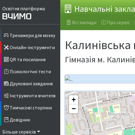
Навчальні закл
Освітня платформа
Всі заклади
Про сервіс
Тренажери для мозку
Калинівська 
Онлайн-інструменти
Гімназія м. Калині
QR та посилання
Психологічні тести
Друковані завдання
Інструменти вчителя
+
Тимчасові сторінки
−
Довідник
Більше сервісів