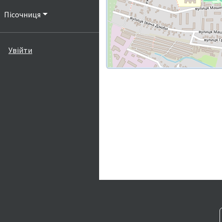
Пісочниця
Увійти