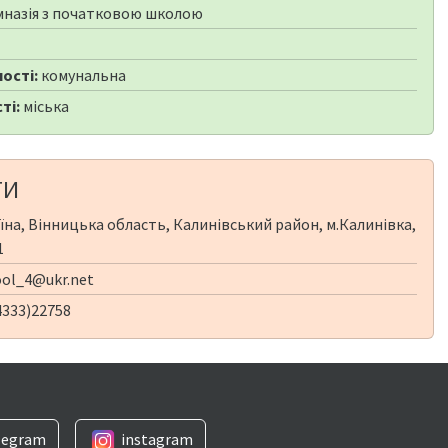
мназія з початковою школою
ості:
комунальна
ті:
міська
ТИ
їна, Вінницька область, Калинівський район, м.Калинівка,
1
ol_4@ukr.net
4333)22758
legram
instagram