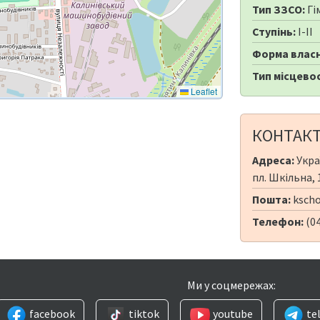
Тип ЗЗСО:
Гі
Ступінь:
I-II
Форма власн
Тип місцевос
Leaflet
КОНТАК
Адреса:
Укра
пл. Шкільна, 
Пошта:
kscho
Телефон:
(0
Ми у соцмережах:
facebook
tiktok
youtube
te