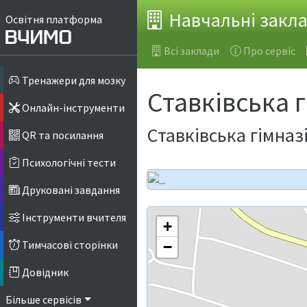
Навчальні закл
Освітня платформа
Всі заклади
Про сервіс
Тренажери для мозку
Ставківська г
Онлайн-інструменти
Ставківська гімназ
QR та посилання
Психологічні тести
Друковані завдання
Інструменти вчителя
+
Тимчасові сторінки
−
Довідник
Більше сервісів