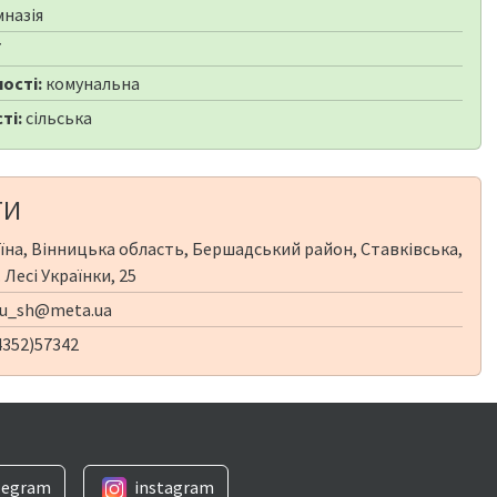
мназія
7
ості:
комунальна
ті:
сільська
ТИ
їна, Вінницька область, Бершадський район, Ставківська,
. Лесі Українки, 25
ku_sh@meta.ua
4352)57342
legram
instagram