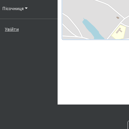
Пісочниця
Увійти