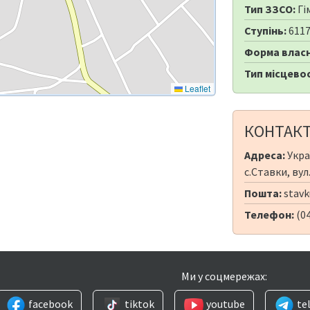
Тип ЗЗСО:
Гі
Ступінь:
611
Форма власн
Тип місцевос
Leaflet
КОНТАК
Адреса:
Укра
с.Ставки, вул
Пошта:
stav
Телефон:
(0
Ми у соцмережах:
facebook
tiktok
youtube
te