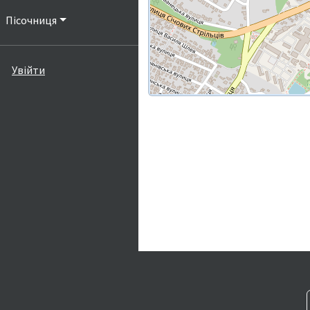
Пісочниця
Увійти