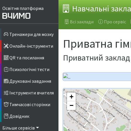
Навчальні закл
Освітня платформа
Всі заклади
Про сервіс
Тренажери для мозку
Приватна гім
Онлайн-інструменти
Приватний заклад 
QR та посилання
Психологічні тести
Друковані завдання
Інструменти вчителя
+
Тимчасові сторінки
−
Довідник
Більше сервісів