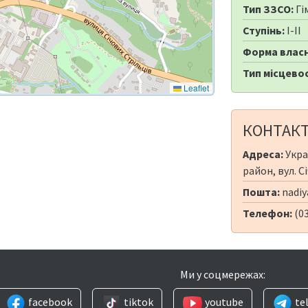
Тип ЗЗСО:
Гі
Ступінь:
I-II
Форма власн
Тип місцевос
Leaflet
КОНТАК
Адреса:
Укра
район, вул. С
Пошта:
nadiy
Телефон:
(0
Ми у соцмережах:
facebook
tiktok
youtube
te