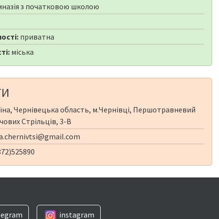
мназія з початковою школою
ості:
приватна
ті:
міська
ТИ
їна, Чернівецька область, м.Чернівці, Першотравневий
ічових Стрільців, 3-В
a.chernivtsi@gmail.com
372)525890
legram
instagram